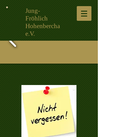
Jung-
Fröhlich
Hohenbercha
e.V.